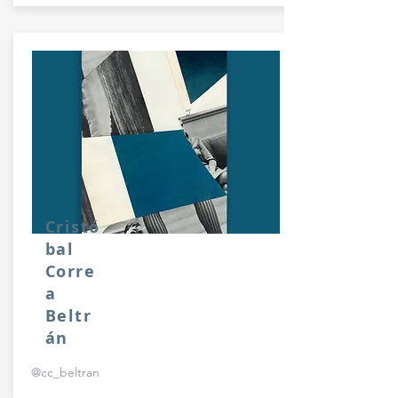
Cristó
bal
Corre
a
Beltr
án
@cc_beltran