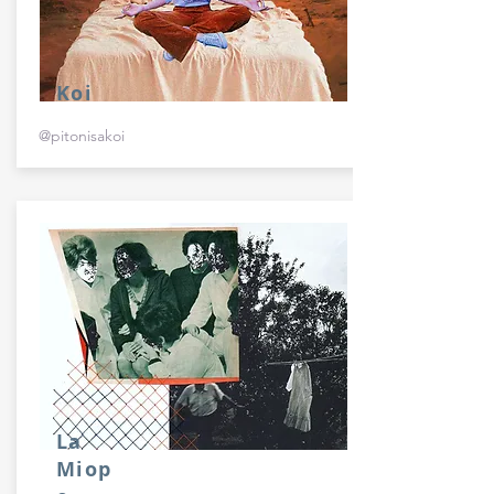
Koi
@pitonisakoi
La
Miop