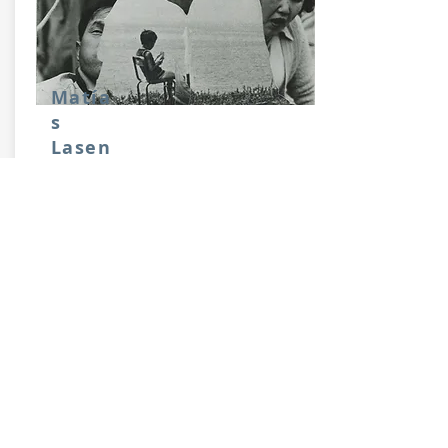
Matía
s
Lasen
@laser.collage