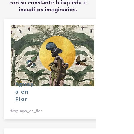
con su constante búsqueda e
inauditos imaginarios.
Aguay
a en
Flor
@aguaya_en_flor