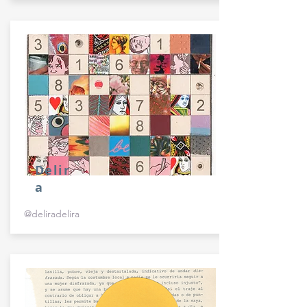
Delir
a
@deliradelira