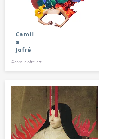
Camil
a
Jofré
@camilajofre.art