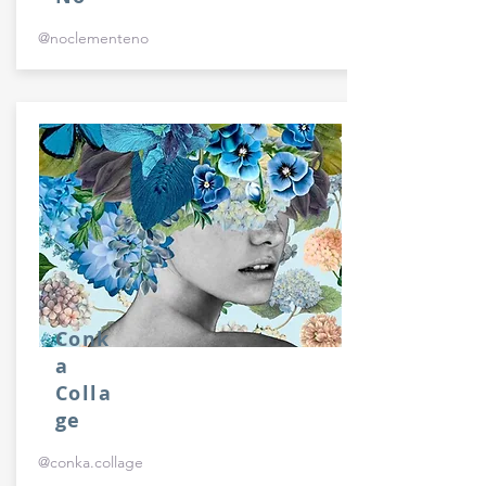
@noclementeno
Conk
a
Colla
ge
@conka.collage