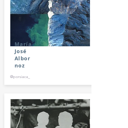
María
José
Albor
noz
@porsiaca_