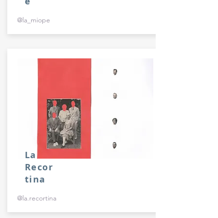
e
@la_miope
La
Recor
tina
@la.recortina