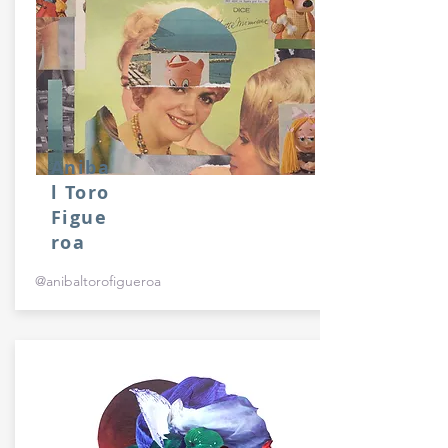
Aniba
l Toro
Figue
roa
@anibaltorofigueroa