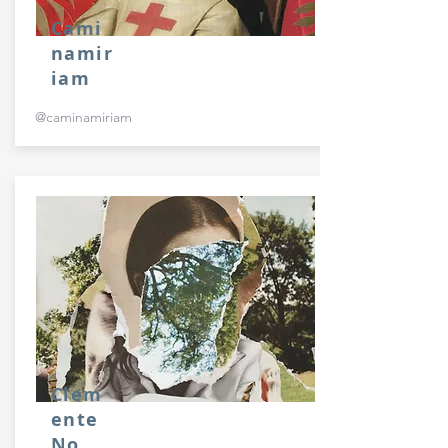
Cami
namir
iam
@caminamiriam
Clem
ente
No