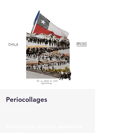
Periocollages
@periocollages
Periocollages nació en septiembre