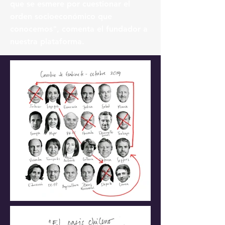
que se esmere por cuestionar el
orden socioeconómico que
conocemos", comenta el fundador a
nuestra plataforma.