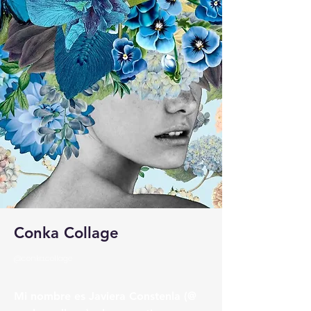
Conka Collage
@conka.collage
Mi nombre es Javiera Constenla (@