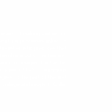
he aim of making visible our
ocultural processes linked to
ionist artistic practices that
revolve around the use and
ation of images, the Center
 Studies (CECOLL) summons
lagists to be part of the first
collage anthology in Chile.