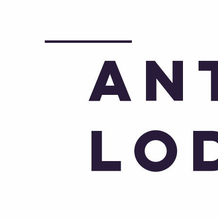
An
lo