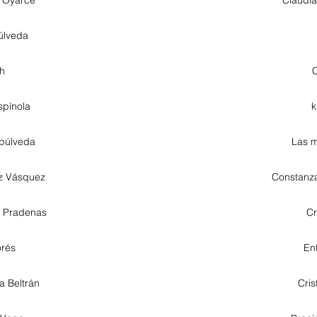
úlveda
h
C
spínola
k
púlveda
Las m
z Vásquez
Constanz
a Pradenas
Cr
orés
En
a Beltrán
Cris