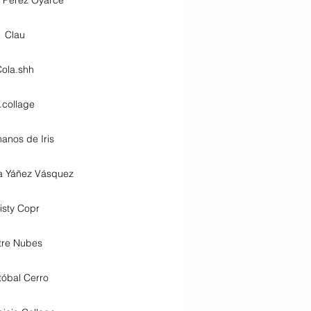
Clau
ola.shh
.collage
anos de Iris
a Yáñez Vásquez
isty Copr
tre Nubes
tóbal Cerro