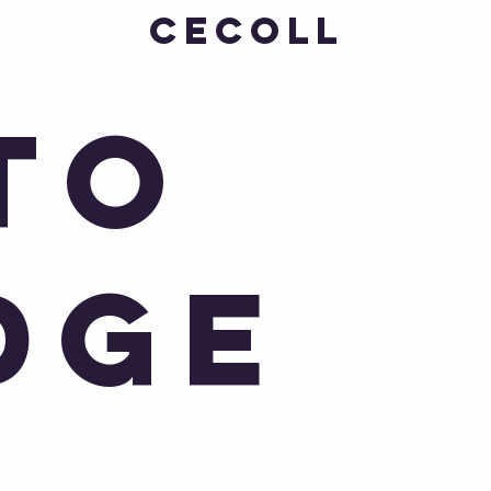
CECOLL
to
With t
soci
appropriat
dge
decontextualiz
for Collage
artists-col