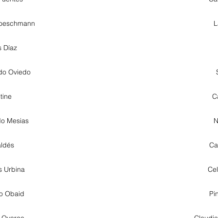
Roeschmann
L
s Díaz
do Oviedo
tine
C
do Mesias
N
aldés
Ca
s Urbina
Cel
ro Obaid
Pin
z Oyarce
Claudia