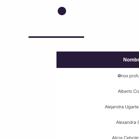
.
Nombr
@nox.prof
Alberto Co
Alejandra Ugart
Alexandra 
Alicia Cebriá