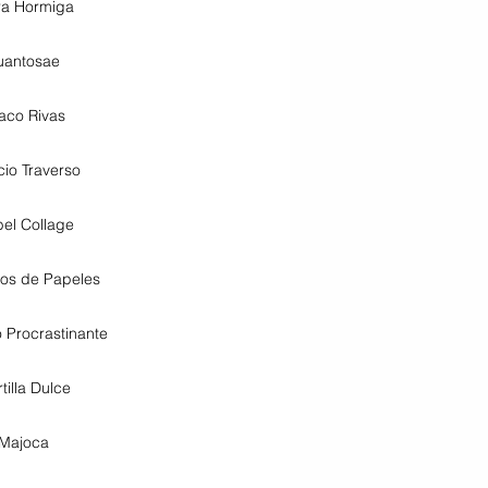
era Hormiga
uantosae
aco Rivas
cio Traverso
bel Collage
os de Papeles
o Procrastinante
tilla Dulce
Majoca