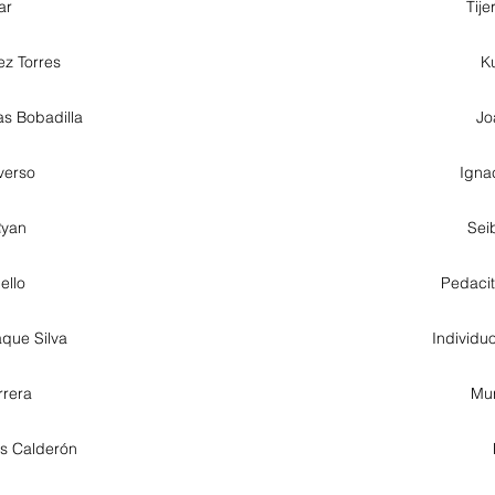
lar
Tij
z Torres
K
s Bobadilla
Jo
verso
Igna
Ryan
Sei
ello
Pedacit
aque Silva
Individu
rrera
Mur
s Calderón