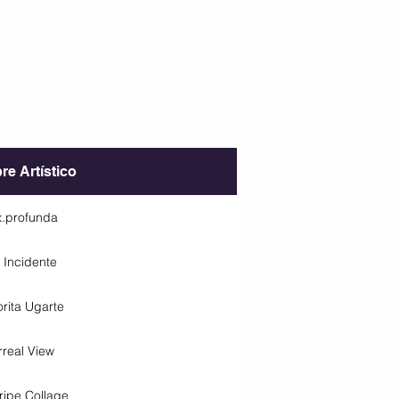
e Artístico
.profunda
 Incidente
rita Ugarte
rreal View
ipe Collage