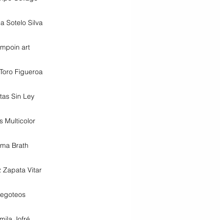
 Sotelo Silva
empoin art
 Toro Figueroa
stas Sin Ley
s Multicolor
ma Brath
z Zapata Vitar
egoteos
mila Jofré