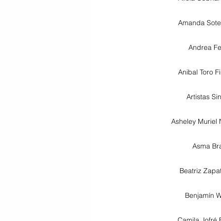
Amanda Sotel
Andrea Fe
Anibal Toro F
Artistas Si
Asheley Muriel 
Asma Br
Beatriz Zapat
Benjamín W
Camila Jofré 