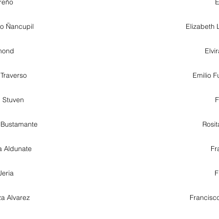
reño
E
o Ñancupil
Elizabeth
ymond
Elvi
 Traverso
Emilio F
d Stuven
F
 Bustamante
Rosit
a Aldunate
Fr
Jeria
F
a Alvarez
Francisc