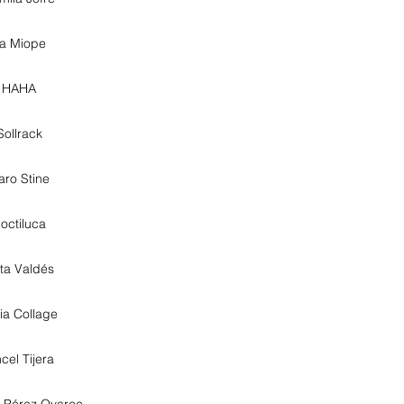
a Miope
HAHA
Sollrack
aro Stine
octiluca
ta Valdés
ia Collage
cel Tijera
 Pérez Oyarce