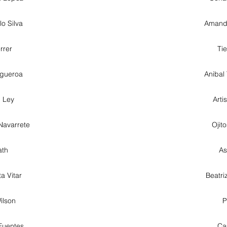
o Silva
Amanda
rrer
Ti
igueroa
Anibal
n Ley
Arti
Navarrete
Ojito
ath
As
a Vitar
Beatri
ilson
P
Fuentes
Ca