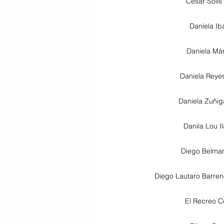
César Solís
Daniela Ib
Daniela Má
Daniela Reyes
Daniela Zuñi
Danila Lou I
Diego Belmar
Diego Lautaro Barrene
El Recreo C