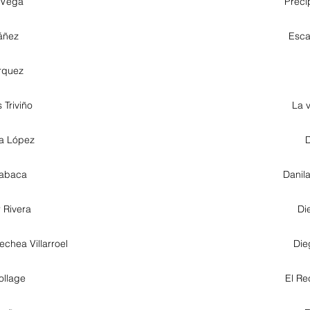
 Vega
Preci
áñez
Esca
rquez
 Triviño
La 
ga López
D
labaca
Danil
 Rivera
Di
chea Villarroel
Die
ollage
El Re