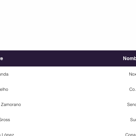
e
Nombr
unda
Nox
elho
Co.
e Zamorano
Seno
Gross
Su
n López
Conar