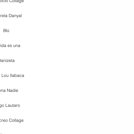
picio Collage
rela Danyal
Blú
vida es una
anizeta
a Lou Ilabaca
ena Nadie
go Lautaro
creo Collage