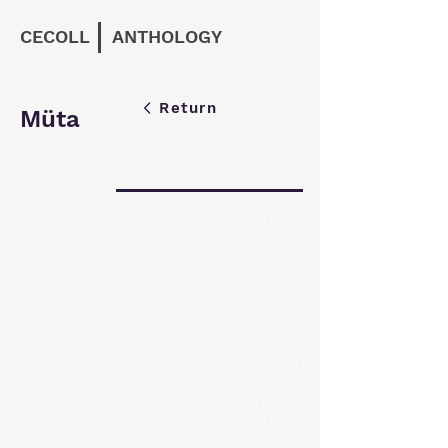
CECOLL
ANTHOLOGY
Return
Müta
Tamara Kramarenco Müller (1988)
Santiago, Chile.
-
Artista visual dedicada a la fotografía,
orfebrería y collage.
Desde la intuición y desde el fluir del
sentir con las tijeras hace 15 años, que
descompongo imágenes para crear
desde el inconsciente collages
análogos. Pasando por distintos
soportes y procesos con los que he ido
creando mi bitácora visual.