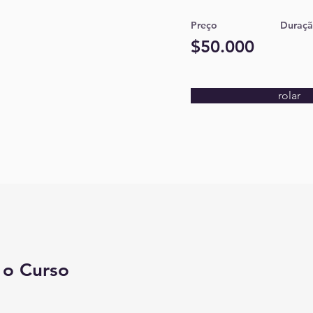
Preço
Duraç
$50.000
rolar
 o Curso