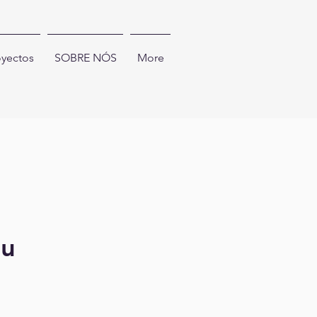
oyectos
SOBRE NÓS
More
 u