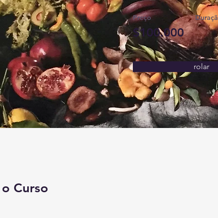
Preço
Duraç
$100.000
rolar
 o Curso