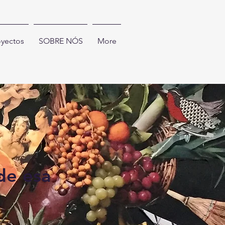
oyectos
SOBRE NÓS
More
de esa