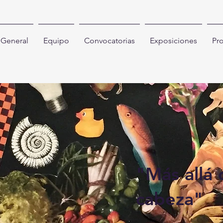
General
Equipo
Convocatorias
Exposiciones
Pr
"Más allá 
cabeza"