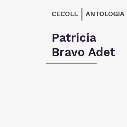
CECOLL
ANTOLOGIA
Patricia
Bravo Adet
Patricia Bravo Adet
Chile.
-
Estudios :
Licenciatura en Artes Universidad
de Chile
Escultura en Arcilla con el
ceramista Miguel Stuven
Torno con el ceramista Sergio
Porflitt