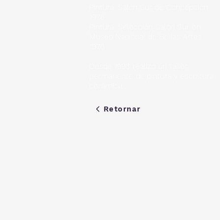
Pintura. Salón Sur de Concepción.
1976
Pintura. Selección Salón Sur en
Museo Nacional de Bellas Artes
1976
Desde 1993 realizo un taller
permanente de pintura y escultura
cerámica .
Retornar