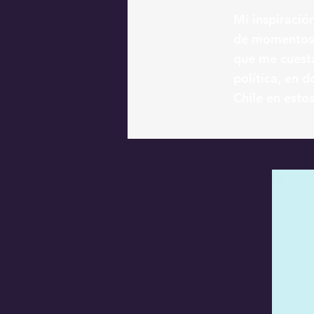
Mi inspiració
de momentos 
que me cuesta
política, en 
Chile en esto