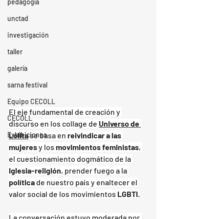
pedagogía
unctad
investigación
taller
galería
sarna festival
Equipo CECOLL
El eje fundamental de creación y 
CECOLL
discurso en los collage de 
Universo de 
Exhibiciones
Lolita
 se basa en 
reivindicar a las 
mujeres
 y los 
movimientos feministas
, 
el cuestionamiento dogmático de la 
Iglesia-religión
, prender fuego a la 
política
 de nuestro país y enaltecer el 
valor social de los movimientos 
LGBTI
.
La conversación estuvo moderada por 