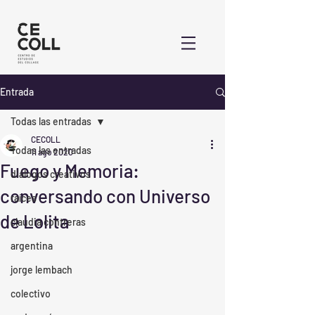
Entrada
Todas las entradas
CECOLL
Todas las entradas
11 ago 2020
Fuego y Memoria:
diálogos creativos
conversando con Universo
raíces
de Lolita
claudia contreras
argentina
jorge lembach
colectivo