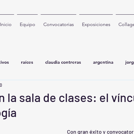
Inicio
Equipo
Convocatorias
Exposiciones
Collag
tivos
raíces
claudia contreras
argentina
jor
20
nctad
investigación
taller
galería
sarna fest
n la sala de clases: el vín
ogía
Exhibiciones
Con gran éxito y convocatoria