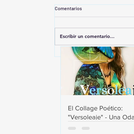
Comentarios
Escribir un comentario...
Antología reúne a 100
personas de todo Chile
dedicadas al collage
El Collage Poético:
"Versoleaje" - Una Oda
Fusión de Arte y Poesí