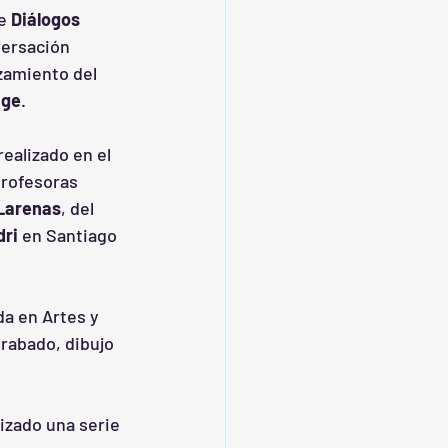
e 
Diálogos 
versación 
zamiento del 
age
.
realizado en el 
profesoras 
 Larenas
, del 
dri
 en Santiago 
da en Artes y 
rabado, dibujo 
izado una serie 