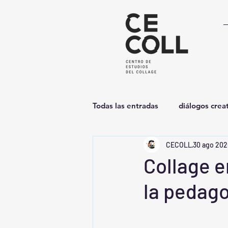
Todas las entradas
diálogos crea
CECOLL
30 ago 20
colectivo
pedagogía
u
Collage e
la pedag
Equipo CECOLL
CECOLL