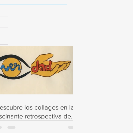
pacio del collage en las
ías de arte
escubre los collages en la
scinante retrospectiva de
cilia Vicuña en el MNBA!