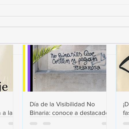
SARNA FESTIVAL PRESENTA
El es
“ESCUELITA DE COLLAGE”
galer
Día de la Visibilidad No
¡D
 a la
Binaria: conoce a destacades
fa
a
expositores del collage.
Ce