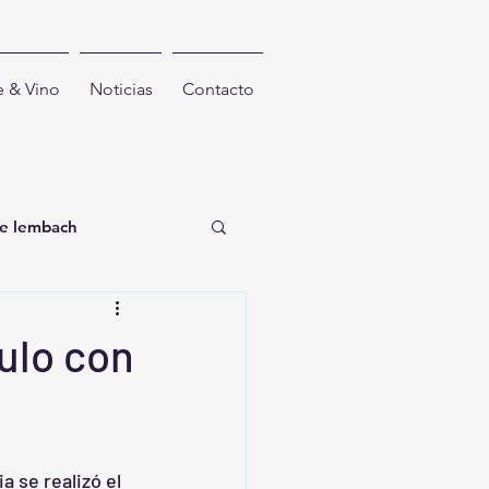
e & Vino
Noticias
Contacto
ge lembach
ival
culo con
 se realizó el 