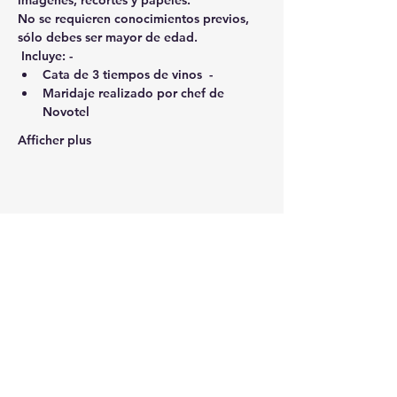
imágenes, recortes y papeles.  
No se requieren conocimientos previos, 
sólo debes ser mayor de edad. 
Incluye:
 - 
Cata de 3 tiempos de vinos  -
Maridaje realizado por chef de 
Novotel 
Afficher plus
Partager cet événement
SUSCRÍBETE