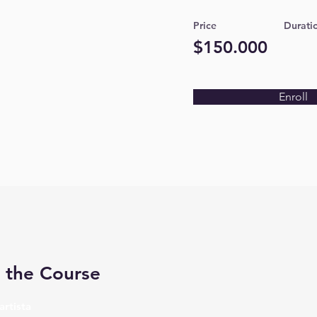
Price
Durati
$150.000
Enroll
 the Course
artista