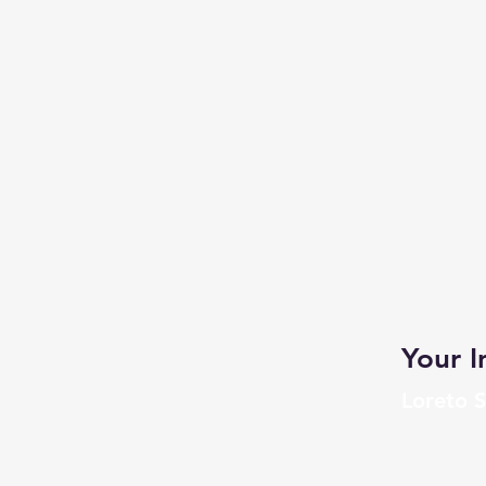
Your I
Loreto S