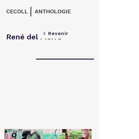
CECOLL
ANTHOLOGIE
Revenir
René del Fierro
René del Fierro (1980)
Valparaíso, Chile.
-
Diseñador Gráfico, formado en la
ciudad de Valparaíso, vinculado a la
música experimental y al medio
audiovisual, así como editor de fanzines
y fundador de ediciones matamoscas.