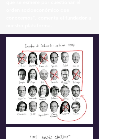
que se esmere por cuestionar el
orden socioeconómico que
conocemos", comenta el fundador a
nuestra plataforma.