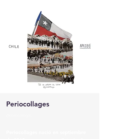
Periocollages
@periocollages
Periocollages nació en septiembre