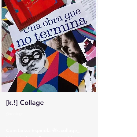
[k.!] Collage
@k.collage_
Constanza Espínola @k.collage_