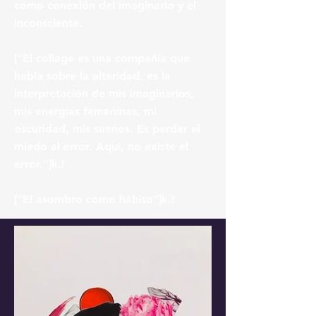
como conexión del imaginario y el
inconsciente.
["El collage es una compañía que
habla sobre la alteridad, es la
interpretación de mis imaginarios,
mis energías femeninas, mi
oscuridad, mis sueños. Es perder el
miedo al error. Aquí, no existe el
error."]k.!
["El asombro como hábito"]k.!