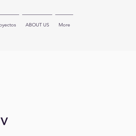
oyectos
ABOUT US
More
IV