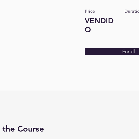
Price
Durati
VENDID
O
Enroll
 the Course