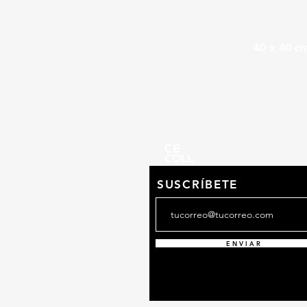
40 x 40 c
SUSCRÍBETE
E N V I A R