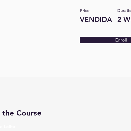
Price
Durati
VENDIDA
2 W
Enroll
 the Course
e Lolita