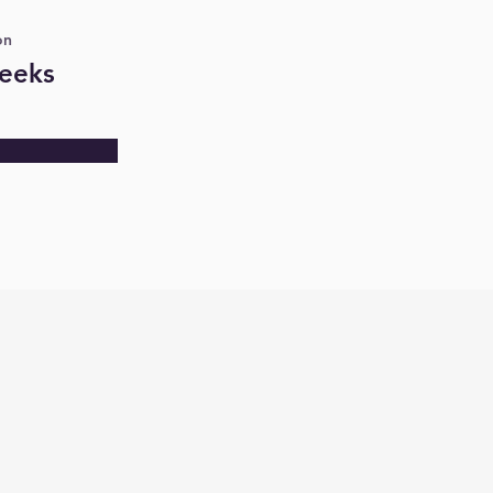
on
eeks