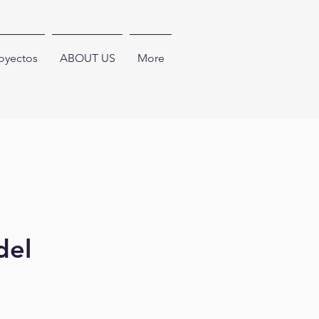
oyectos
ABOUT US
More
del