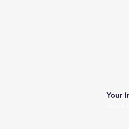
Your I
Álvaro 