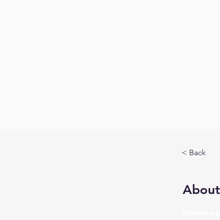
< Back
About
Universo d