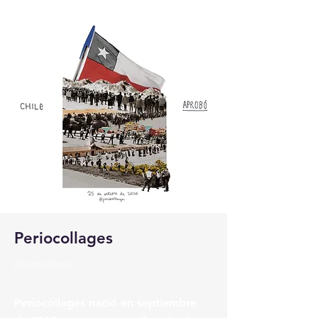
Periocollages
@periocollages
Periocollages nació en septiembre