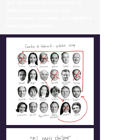
que se esmere por cuestionar el
orden socioeconómico que
conocemos", comenta el fundador a
nuestra plataforma.