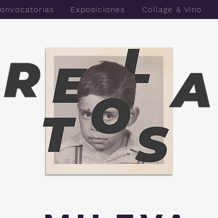
onvocatorias
Exposiciones
Collage & Vino