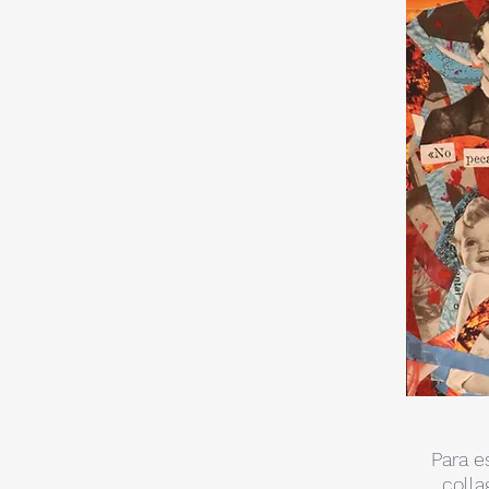
Para e
colla