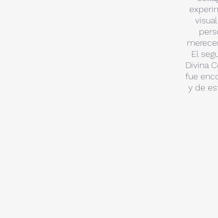
experim
visua
pers
merecen 
El seg
Divina C
fue enco
y de es