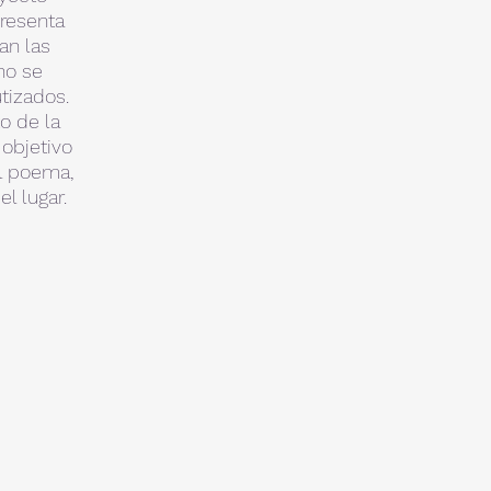
presenta
an las
no se
utizados.
o de la
objetivo
l poema,
l lugar.