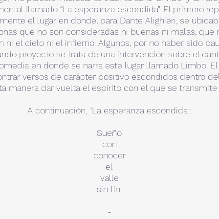
ental llamado “La esperanza escondida”. El primero re
lmente el lugar en donde, para Dante Alighieri, se ubicab
onas que no son consideradas ni buenas ni malas, que 
ni el cielo ni el infierno. Algunos, por no haber sido ba
undo proyecto se trata de una intervención sobre el cant
omedia en donde se narra este lugar llamado Limbo. El 
ntrar versos de carácter positivo escondidos dentro de
ta manera dar vuelta el espirito con el que se transmite e
A continuación, "La esperanza escondida":
Sueño
con
conocer
el
valle
sin fin.
-