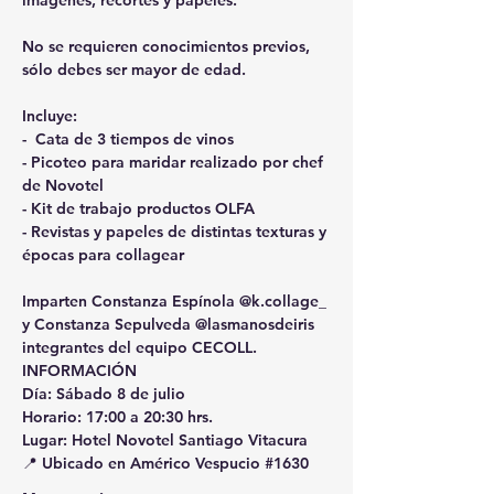
imágenes, recortes y papeles.

No se requieren conocimientos previos, 
sólo debes ser mayor de edad.

Incluye:
-  Cata de 3 tiempos de vinos 

- Picoteo para maridar realizado por chef 
de Novotel

- Kit de trabajo productos OLFA 

- Revistas y papeles de distintas texturas y 
épocas para collagear

Imparten Constanza Espínola @k.collage_ 
y Constanza Sepulveda @lasmanosdeiris 
integrantes del equipo CECOLL.
INFORMACIÓN
Día: Sábado 8 de julio
Horario: 17:00 a 20:30 hrs.
Lugar: 
Hotel Novotel Santiago Vitacura
📍 Ubicado en Américo Vespucio 
#1630