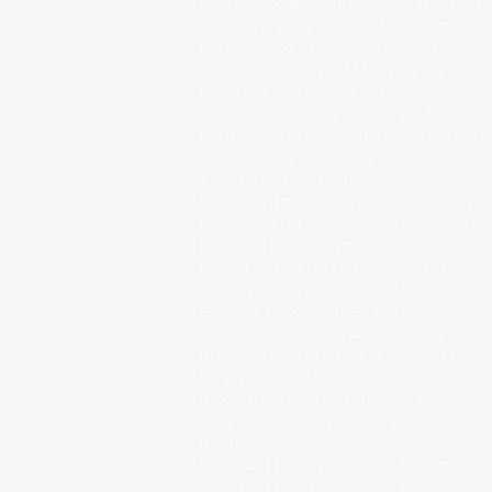
Con el collage logro componer una
escena o algún lugar efímero, para
mi es como la corriente de la
conciencia, como si las manos que
recortan estuvieran conectadas
con lo que voy sintiendo en el
minuto, se vuelve algo espontáneo
que se va armando sin expectativas
y de forma intuitiva.
Recortar me relaja, pasar de hoja en
hoja, tocar el papel couché de las
revistas, imaginarme para que
podría ocupar un elemento, un
patrón o una "textura", se van
armado espontáneamente
composiciones en donde cada
imagen tiene su lugar y completa
un ambiente totalmente fantástico
a partir de figuras reales que de
otra manera no podrían estar
juntas.
Descubrí hace poco que siempre
tuve una fascinación por los