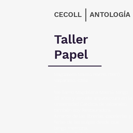
CECOLL
ANTOLOGÍA
Taller
Papel
Magdalena Masnú Ramis (1987)
Valparaíso, Chile.
-
Me llamo Magdalena Masnú, tengo
33 años y estudié arquitectura en la
Universidad Católica de Valparaíso,
también soy Restauradora.
Amante de las librerías, papelerías y
ferias de las pulgas desde que
tengo memoria.