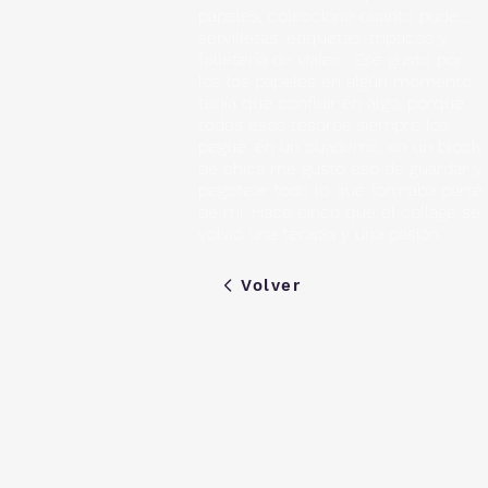
papeles, coleccioné cuanto pude...
servilletas, etiquetas, trípticos y
folletería de viajes . Ese gusto por
los los papeles en algún momento
tenía que confluir en algo, porque
todos esos tesoros siempre los
pegué, en un cuaderno, en un block,
de chica me gustó eso de guardar y
pegotear todo lo que formaba parte
de mi. Hace cinco que el collage se
volvió una terapia y una pasión.
Volver