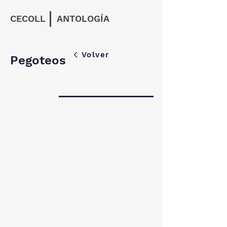
CECOLL
ANTOLOGÍA
Volver
Pegoteos
Benjamín Wilson (1991)
Vitacura, Chile
-
El collage fue la manera de lidiar con la
angustia del período más intenso de la
cuarentena.
Pegoteos de papel y stickfix. Yo
encuentro que no tienen mucho valor
artístico la verdad pero hacen reír a mi
mami.