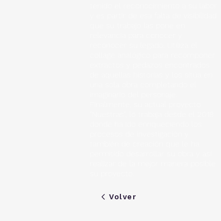
tenido el reconocimiento a su labor
y es partir de esa falta de visibilidad
que su trabajo las pone en
relevancia para conocer y
reconocer su legado. Utiliza el
collage analógico para recomponer
extractos y pedazos encontrados
de aquellas historias y los sitúa en
una sola obra completando el
imaginario del personaje.
Finalmente, su actual proyecto
"Nuestras", lo trabaja desde el 2018
donde ha ido enriqueciendo los
procesos de investigación y
también de creación que le ha
permitido desarrollar su obra y así
realizar de la mejor manera posible
su proyecto.
Volver