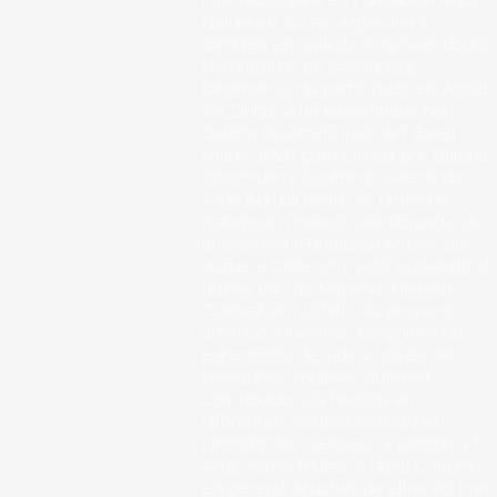
Goldstein, Bs.As, Argentina y
también en Sala de Arte Svendborg
Gymnasium en Svendborg,
Dinamarca. Ha participado en World
Art Dubai 2019 patrocinada por
Galería de Arte13 y en Art Basel
Miami 2020 patrocinada por Galería
Spectrum y Southtrip Galería de
Arte. Actualmente se dedica al
trabajo en museos siendo parte de
la directiva “Fundación Museo del
Juguete Chileno” y está cursando el
último año de Magister Gestión
Cultural en U.Chile. Su proyecto
artístico "Nuestras" resignifica su
experiencia de vida a través del
rescate de mujeres que han
contribuido a la historia en
diferentes campos como, por
ejemplo: las Ciencias, la religión, el
Arte, como musas y de la Cultura
en general. Muchas de ellas, no han