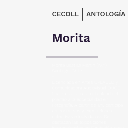
CECOLL
ANTOLOGÍA
Morita
Morita Bastías Martin (1971)
Santiago, Chile.
-
Licenciada en Artes UPLACED y
Comunicadora Audiovisual DUOC,
finaliza su carrera obteniendo el
premio a la especialidad en
Fotografía. A partir de ahí, participa
en concursos y exposiciones
colectivas e individuales. Se
destacan las exposiciones
internacionales en Fundación Andy